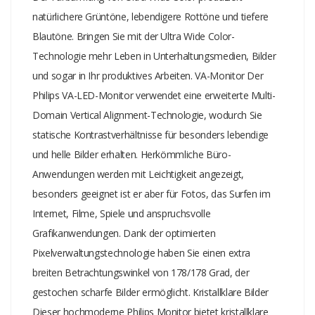
Ihr Bild immer kristallklar. Störungsfreies Gaming Beim Gaming
natürlichere Grüntöne, lebendigere Rottöne und tiefere
sollte man sich nicht zwischen abgehakter Spielwiedergabe oder
Blautöne. Bringen Sie mit der Ultra Wide Color-
gestörten Frames entscheiden müssen. Dank des neuen Philips
Technologie mehr Leben in Unterhaltungsmedien, Bilder
Monitors gehören diese Probleme der Vergangenheit an. Erhalten
und sogar in Ihr produktives Arbeiten. VA-Monitor Der
Sie dank AMD FreeSync™ Technologie flüssige, störungsfreie
Philips VA-LED-Monitor verwendet eine erweiterte Multi-
Leistung bei jeder Bildrate, schnelle Bildschirmaktualisierung ohne
Domain Vertical Alignment-Technologie, wodurch Sie
Unterbrechungen sowie eine extrem kurze Reaktionszeit.
statische Kontrastverhältnisse für besonders lebendige
SmartContrast SmartContrast ist eine Philips Technologie, die
und helle Bilder erhalten. Herkömmliche Büro-
angezeigte Inhalte analysiert, Farben automatisch anpasst und die
Anwendungen werden mit Leichtigkeit angezeigt,
Intensität der Hintergrundbeleuchtung steuert, um den Kontrast
besonders geeignet ist er aber für Fotos, das Surfen im
dynamisch zu verbessern. So wird bei Videos oder Spielen mit
dunklen Farbtönen jederzeit eine optimale Bildqualität
Internet, Filme, Spiele und anspruchsvolle
gewährleistet. Im Economy-Modus wird für die perfekte Anzeige
Grafikanwendungen. Dank der optimierten
von alltäglichen Büroanwendungen und einen geringeren
Pixelverwaltungstechnologie haben Sie einen extra
Stromverbrauch der Kontrast angepasst und eine Feineinstellung
breiten Betrachtungswinkel von 178/178 Grad, der
der Hintergrundbeleuchtung vorgenommen. SmartImage
gestochen scharfe Bilder ermöglicht. Kristallklare Bilder
Spielmodus Das Philips Gaming Display verfügt über eine OSD-
Dieser hochmoderne Philips Monitor bietet kristallklare