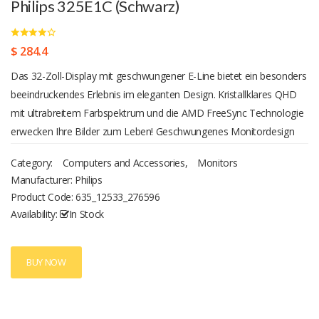
Philips 325E1C (Schwarz)
$ 284.4
Das 32-Zoll-Display mit geschwungener E-Line bietet ein besonders
beeindruckendes Erlebnis im eleganten Design. Kristallklares QHD
mit ultrabreitem Farbspektrum und die AMD FreeSync Technologie
erwecken Ihre Bilder zum Leben! Geschwungenes Monitordesign
Desktop-Monitore bieten eine persönliche Benutzererfahrung, für
Category:
Computers and Accessories
,
Monitors
die sich ein geschwungenes Design gut eignet. Der geschwungene
Manufacturer: Philips
Bildschirm sorgt für einen angenehmen, subtilen Effekt, der Sie in
Product Code:
635_12533_276596
den Fokus rückt. Ultra Wide Color-Technologie Die Ultra Wide
Availability:
In Stock
Color-Technologie bietet ein breiteres Farbspektrum für ein
brillanteres Bild. Der Farbumfang von Ultra Wide Color produziert
natürlichere Grüntöne, lebendigere Rottöne und tiefere Blautöne.
BUY NOW
Bringen Sie mit der Ultra Wide Color-Technologie mehr Leben in
Unterhaltungsmedien, Bilder und sogar in Ihr produktives Arbeiten.
VA-Monitor Der Philips VA-LED-Monitor verwendet eine erweiterte