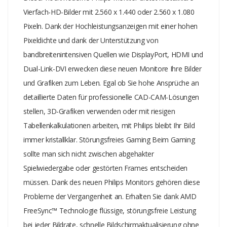
Steuerung mit Schnellzugriff (speziell auf Spieler abgestimmt) und
Vierfach-HD-Bilder mit 2.560 x 1.440 oder 2.560 x 1.080
bietet Ihnen mehrere Optionen. Der "FPS"-Modus (First Person
Pixeln. Dank der Hochleistungsanzeigen mit einer hohen
Shooting) verbessert dunkle Bereiche in Spielen und ermöglicht
Pixeldichte und dank der Unterstützung von
Ihnen, versteckte Objekte in solchen Bereichen zu sehen. Der
bandbreitenintensiven Quellen wie DisplayPort, HDMI und
"Racing"-Modus stellt das Display auf die schnellste Reaktionszeit
Dual-Link-DVI erwecken diese neuen Monitore Ihre Bilder
und hohe Farbwiedergabe ein, und nimmt zusätzlich
und Grafiken zum Leben. Egal ob Sie hohe Ansprüche an
Bildanpassungen vor. Der "RTS"-Modus (Real Time Strategy)
detaillierte Daten für professionelle CAD-CAM-Lösungen
verfügt über einen speziellen SmartFrame-Modus, der das
Hervorheben des bestimmten Bereichs ermöglicht und Größen-
stellen, 3D-Grafiken verwenden oder mit riesigen
und Bildänderungen erlaubt. "Gamer 1" und "Gamer 2" ermöglicht
Tabellenkalkulationen arbeiten, mit Philips bleibt Ihr Bild
das Speichern individueller Einstellungen für unterschiedliche Spiele,
immer kristallklar. Störungsfreies Gaming Beim Gaming
um die beste Leistung sicherzustellen.
sollte man sich nicht zwischen abgehakter
Spielwiedergabe oder gestörten Frames entscheiden
müssen. Dank des neuen Philips Monitors gehören diese
Probleme der Vergangenheit an. Erhalten Sie dank AMD
FreeSync™ Technologie flüssige, störungsfreie Leistung
bei jeder Bildrate, schnelle Bildschirmaktualisierung ohne