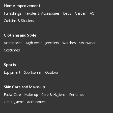
Home Improvement
Furnishings
Textiles & Accessories
Deco
Garden
AC
Curtains & Shutters
Clothing and Style
Accessories
Nightwear
Jewellery
Watches
Swimwear
Costumes
Sports
Equipment
Sportswear
Outdoor
Skin Care and Make-up
Facial Care
Make-up
Care & Hygiene
Perfumes
Oral Hygiene
Accessories