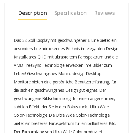
Multi-Domain Vertical Alignment-Technologie, wodurch Sie
Description
Specification
Reviews
statische Kontrastverhältnisse für besonders lebendige und helle
Bilder erhalten. Herkömmliche Büro-Anwendungen werden mit
Leichtigkeit angezeigt, besonders geeignet ist er aber für Fotos, das
Surfen im Internet, Filme, Spiele und anspruchsvolle
Das 32-Zoll-Display mit geschwungener E-Line bietet ein
Grafikanwendungen. Dank der optimierten
besonders beeindruckendes Erlebnis im eleganten Design.
Pixelverwaltungstechnologie haben Sie einen extra breiten
Kristallklares QHD mit ultrabreitem Farbspektrum und die
Betrachtungswinkel von 178/178 Grad, der gestochen scharfe
AMD FreeSync Technologie erwecken Ihre Bilder zum
Bilder ermöglicht. Kristallklare Bilder Dieser hochmoderne Philips
Leben! Geschwungenes Monitordesign Desktop-
Monitor bietet kristallklare Vierfach-HD-Bilder mit 2.560 x 1.440 oder
Monitore bieten eine persönliche Benutzererfahrung, für
2.560 x 1.080 Pixeln. Dank der Hochleistungsanzeigen mit einer
die sich ein geschwungenes Design gut eignet. Der
hohen Pixeldichte und dank der Unterstützung von
geschwungene Bildschirm sorgt für einen angenehmen,
bandbreitenintensiven Quellen wie DisplayPort, HDMI und Dual-
subtilen Effekt, der Sie in den Fokus rückt. Ultra Wide
Link-DVI erwecken diese neuen Monitore Ihre Bilder und Grafiken
zum Leben. Egal ob Sie hohe Ansprüche an detaillierte Daten für
Color-Technologie Die Ultra Wide Color-Technologie
professionelle CAD-CAM-Lösungen stellen, 3D-Grafiken verwenden
bietet ein breiteres Farbspektrum für ein brillanteres Bild.
oder mit riesigen Tabellenkalkulationen arbeiten, mit Philips bleibt
Der Farbumfang von Ultra Wide Color produziert