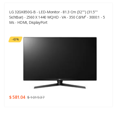
LG 32GK850G-B - LED-Monitor - 81.3 Cm (32"") (31.5""
Your Email
Sichtbar) - 2560 X 1440 WQHD - VA - 350 Cd/m² - 3000:1 - 5
Ms - HDMI, DisplayPort
Your Review
-43%
Rating
Good
SUBMIT
$ 581.04
$ 1019.37