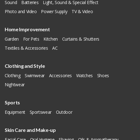
Sound
Batteries
Light, Sound & Special Effect
Photo and Video
Power Supply
TV & Video
Home Improvement
Garden
For Pets
Kitchen
Curtains & Shutters
Textiles & Accessories
AC
Clothing and Style
Clothing
Swimwear
Accessories
Watches
Shoes
Nightwear
Sports
Equipment
Sportswear
Outdoor
Skin Care and Make-up
Facial Care
Oral Hygiene
Shaving
Oils & Aromatherapy