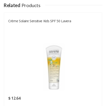
Your Name
Related
Products
Crème Solaire Sensitive Kids SPF 50 Lavera
Your Email
Your Review
Rating
Good
SUBMIT
$ 12.64