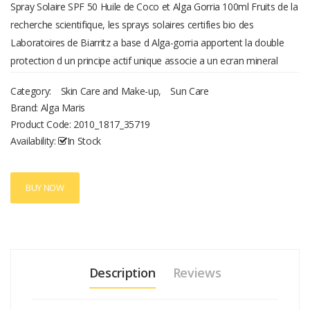
Spray Solaire SPF 50 Huile de Coco et Alga Gorria 100ml Fruits de la
recherche scientifique, les sprays solaires certifies bio des
Laboratoires de Biarritz a base d Alga-gorria apportent la double
protection d un principe actif unique associe a un ecran mineral
naturel. Le spray tres haute protection offre une texture innovante
Category:
Skin Care and Make-up
,
Sun Care
fluide et legere, qui protegera efficacement votre peau lors de
Brand: Alga Maris
fortes expositions. L indice SPF 50 convient aux peaux laiteuses,
Product Code:
2010_1817_35719
tres claires ou sensibles au soleil en toute situation. Spray solaire
Availability:
In Stock
pour le visage et le corps, convient a tous les types de peaux.
Conseils d utilisation : Bien agiter avant utilisation.
BUY NOW
Description
Reviews