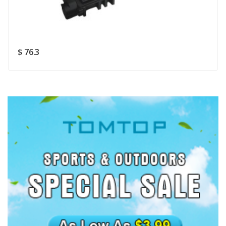
Rating
Good
SUBMIT
$ 76.3