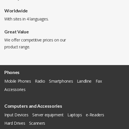
Worldwide
With sites in 4 languages.
Great Value
We offer competitive prices on our
product range.
Phones
Mobile Phones
Radio
Smartphones
Landline
Fax
Accessories
Computers and Accessories
Input Devices
Server equipment
Laptops
e-Readers
Hard Drives
Scanners