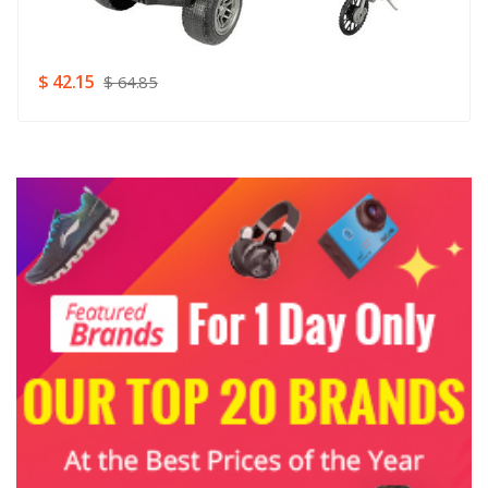
Rating
Good
SUBMIT
$ 42.15
$ 64.85