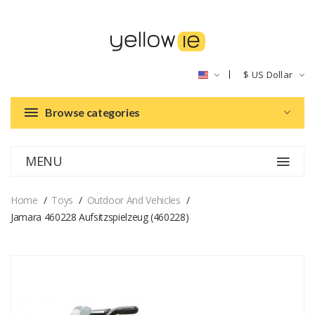
$
US Dollar
Browse categories
MENU
Home
Toys
Outdoor And Vehicles
Jamara 460228 Aufsitzspielzeug (460228)