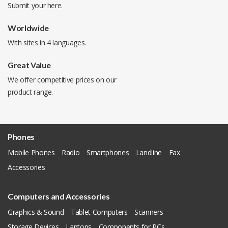
Submit your
here
.
Worldwide
With sites in 4 languages.
Great Value
We offer competitive prices on our
product range.
Phones
Mobile Phones
Radio
Smartphones
Landline
Fax
Accessories
Computers and Accessories
Graphics & Sound
Tablet Computers
Scanners
Storage Devices
Laptops
Components for PCs