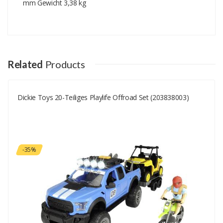
mm Gewicht 3,38 kg
Add A Review
Your email address will not be published.
Your Name
Related
Products
Dickie Toys 20-Teiliges Playlife Offroad Set (203838003)
Your Email
Your Review
-35%