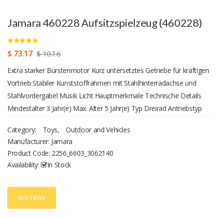
Jamara 460228 Aufsitzspielzeug (460228)
$ 73.17
$ 107.6
Extra starker Bürstenmotor Kurz untersetztes Getriebe für kräftigen
Vortrieb Stabiler Kunststoffrahmen mit Stahlhinterradachse und
Stahlvordergabel Musik Licht Hauptmerkmale Technische Details
Mindestalter 3 Jahr(e) Max. Alter 5 Jahr(e) Typ Dreirad Antriebstyp
Drücken Empfohlenes Geschlecht Junge/Mädchen Geeignet für
Category:
Toys
,
Outdoor and Vehicles
Outdoor Anzahl der Räder 3 Mit Ton Ja Produktfarbe Schwarz, Pink
Manufacturer: Jamara
Material Kunststoff Batterie Batterien erforderlich Ja
Product Code:
2256_6603_3062140
Batteriespannung 6 V Gewicht & Abmessungen Breite 640 mm
Availability:
In Stock
Tiefe 330 mm Höhe 415 mm Gewicht 3,38 kg
BUY NOW