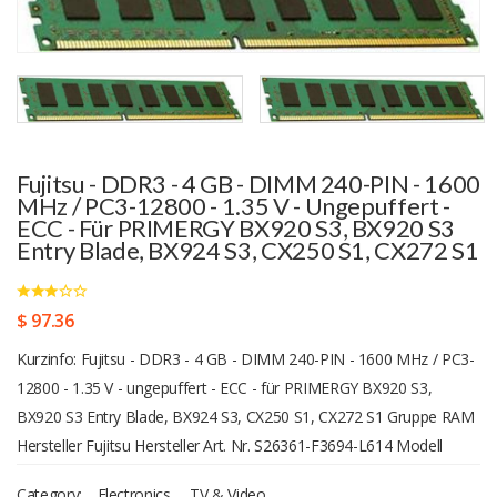
Fujitsu - DDR3 - 4 GB - DIMM 240-PIN - 1600
MHz / PC3-12800 - 1.35 V - Ungepuffert -
ECC - Für PRIMERGY BX920 S3, BX920 S3
Entry Blade, BX924 S3, CX250 S1, CX272 S1
$ 97.36
Kurzinfo: Fujitsu - DDR3 - 4 GB - DIMM 240-PIN - 1600 MHz / PC3-
12800 - 1.35 V - ungepuffert - ECC - für PRIMERGY BX920 S3,
BX920 S3 Entry Blade, BX924 S3, CX250 S1, CX272 S1 Gruppe RAM
Hersteller Fujitsu Hersteller Art. Nr. S26361-F3694-L614 Modell
EAN/UPC 4051554344733 Produktbeschreibung: Fujitsu - DDR3 - 4
Category:
Electronics
,
TV & Video