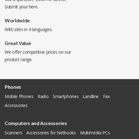
Submit your
here
.
Worldwide
With sites in 4 languages.
Great Value
We offer competitive prices on our
product range.
Phones
Mobile Phones
Radio
Smartphones
Landline
Fax
Accessories
Computers and Accessories
Scanners
Accessories for Netbooks
Multimedia PCs