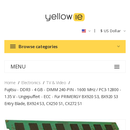
$
US Dollar
Browse categories
MENU
Home
Electronics
TV & Video
Fujitsu - DDR3 - 4 GB - DIMM 240-PIN - 1600 MHz / PC3-12800 -
1.35 V - Ungepuffert - ECC - Für PRIMERGY BX920 S3, BX920 S3
Entry Blade, BX924 S3, CX250 S1, CX272 S1