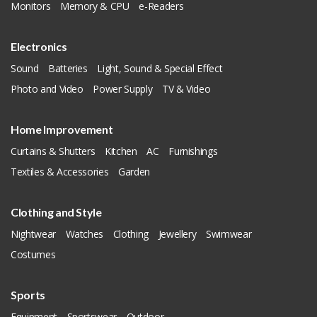
Monitors
Memory & CPU
e-Readers
Electronics
Sound
Batteries
Light, Sound & Special Effect
Photo and Video
Power Supply
TV & Video
Home Improvement
Curtains & Shutters
Kitchen
AC
Furnishings
Textiles & Accessories
Garden
Clothing and Style
Nightwear
Watches
Clothing
Jewellery
Swimwear
Costumes
Sports
Equipment
Sportswear
Outdoor