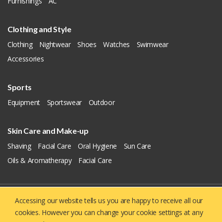
Furnishings
AC
Clothing and Style
Clothing
Nightwear
Shoes
Watches
Swimwear
Accessories
Sports
Equipment
Sportswear
Outdoor
Skin Care and Make-up
Shaving
Facial Care
Oral Hygiene
Sun Care
Oils & Aromatherapy
Facial Care
Accessing our website tells us you are happy to receive all our
Copyright © 2019 - 2026
Yellowie
All Right Reserved.
cookies. However you can change your cookie settings at any