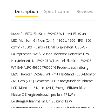
Anzeigeposition Höhe, Pivot (Rotation), Drehung, Neigung Farbe
Weiß Abmessungen (Breite x Tiefe x Höhe) - mit Fuß 53.1 cm x
Description
Specification
Reviews
35.62 cm x 23 cm Gewicht 7.6 kg Umweltschutzstandards TCO
Certified
Kurzinfo: EIZO FlexScan EV2495-WT - Mit FlexStand -
LED-Monitor - 61.1 cm (24.1) - 1920 x 1200 - IPS - 350
cd/m² - 1000:1 - 5 ms - HDMI, DisplayPort, USB-C -
Lautsprecher - weiß Gruppe Monitore Hersteller Eizo
Hersteller Art. Nr. EV2495-WT Modell FlexScan EV2495-
WT EAN/UPC 4995047056546 Produktbeschreibung:
EIZO FlexScan EV2495-WT - mit FlexStand - LED-Monitor
- 61.1 cm (24.1) Gerätetyp LED-hintergrundbeleuchteter
LCD-Monitor - 61.1 cm (24.1) Energie Effizienzklasse
Klasse C Energieverbrauch pro Jahr 17 kWh
Leistungsaufnahme im Ein-Zustand 12 W
Leistungsmerkmale USB 3.1 Gen.1 Hub Bildschirmtyp IPS