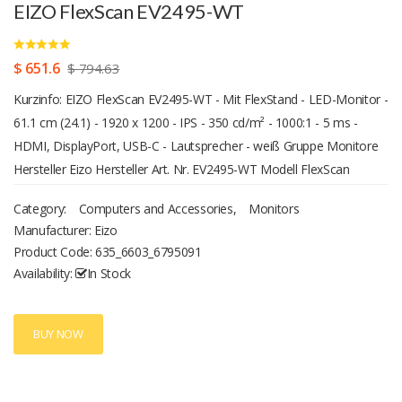
EIZO FlexScan EV2495-WT
$ 651.6
$ 794.63
Kurzinfo: EIZO FlexScan EV2495-WT - Mit FlexStand - LED-Monitor -
61.1 cm (24.1) - 1920 x 1200 - IPS - 350 cd/m² - 1000:1 - 5 ms -
HDMI, DisplayPort, USB-C - Lautsprecher - weiß Gruppe Monitore
Hersteller Eizo Hersteller Art. Nr. EV2495-WT Modell FlexScan
EV2495-WT EAN/UPC 4995047056546 Produktbeschreibung: EIZO
Category:
Computers and Accessories
,
Monitors
FlexScan EV2495-WT - mit FlexStand - LED-Monitor - 61.1 cm (24.1)
Manufacturer: Eizo
Gerätetyp LED-hintergrundbeleuchteter LCD-Monitor - 61.1 cm
Product Code:
635_6603_6795091
(24.1) Energie Effizienzklasse Klasse C Energieverbrauch pro Jahr 17
Availability:
In Stock
kWh Leistungsaufnahme im Ein-Zustand 12 W Leistungsmerkmale
USB 3.1 Gen.1 Hub Bildschirmtyp IPS Seitenverhältnis 16:10 Native
Auflösung 1920 x 1200 Pixelpitch 0.27 mm Helligkeit 350 cd/m²
BUY NOW
Kontrast 1000:1 Reaktionszeit 5 ms (Gray-to-Gray)
Eingangsanschlüsse HDMI, DisplayPort, USB-C Einstellungen der