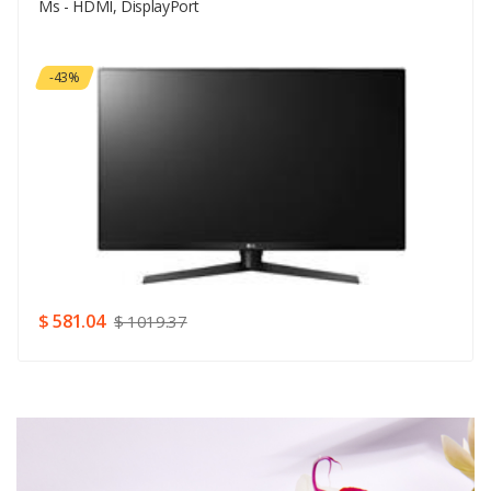
Ms - HDMI, DisplayPort
Your Review
-43%
Rating
Good
SUBMIT
$ 581.04
$ 1019.37