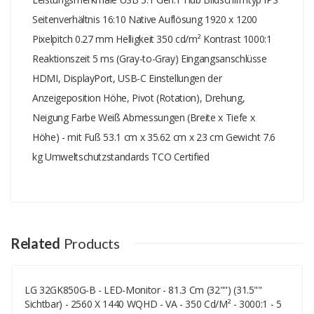
Seitenverhältnis 16:10 Native Auflösung 1920 x 1200
Pixelpitch 0.27 mm Helligkeit 350 cd/m² Kontrast 1000:1
Reaktionszeit 5 ms (Gray-to-Gray) Eingangsanschlüsse
HDMI, DisplayPort, USB-C Einstellungen der
Anzeigeposition Höhe, Pivot (Rotation), Drehung,
Neigung Farbe Weiß Abmessungen (Breite x Tiefe x
Höhe) - mit Fuß 53.1 cm x 35.62 cm x 23 cm Gewicht 7.6
kg Umweltschutzstandards TCO Certified
Add A Review
Your email address will not be published.
Your Name
Related
Products
LG 32GK850G-B - LED-Monitor - 81.3 Cm (32"") (31.5""
Your Email
Sichtbar) - 2560 X 1440 WQHD - VA - 350 Cd/m² - 3000:1 - 5